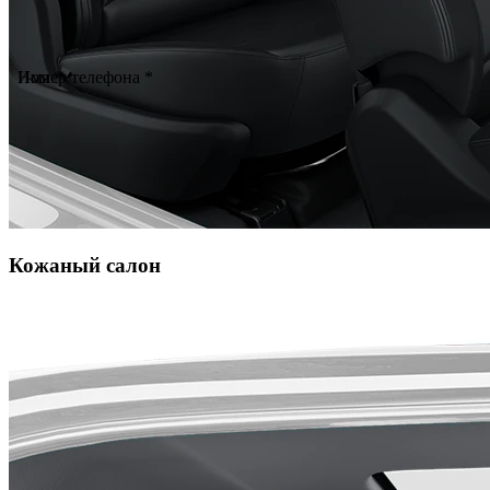
Имя *
Номер телефона *
Кожаный салон